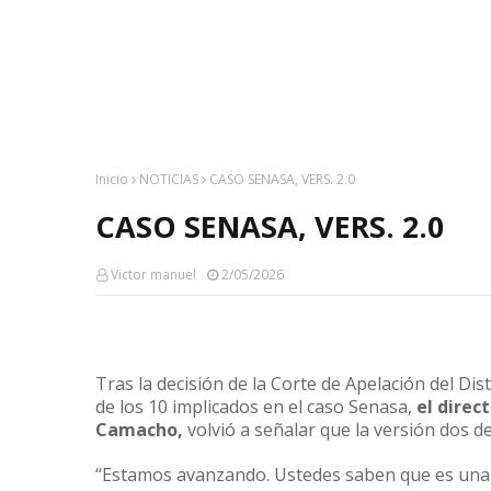
Inicio
NOTICIAS
CASO SENASA, VERS. 2.0
CASO SENASA, VERS. 2.0
Victor manuel
2/05/2026
Tras la decisión de la Corte de Apelación del Dist
de los 10 implicados en el caso Senasa,
el direc
Camacho,
volvió a señalar que la versión dos d
“Estamos avanzando. Ustedes saben que es una 