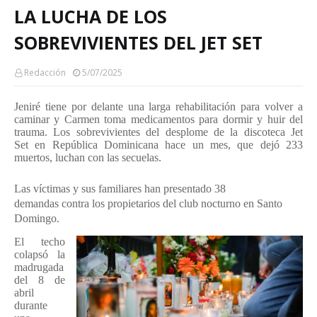
LA LUCHA DE LOS
SOBREVIVIENTES DEL JET SET
Redacción
5/07/2025
Jeniré tiene por delante una larga
rehabilitación
para volver a
caminar y Carmen toma medicamentos para
dormir
y huir del
trauma. Los
sobrevivientes
del desplome de la
discoteca
Jet
Set
en República Dominicana hace un mes, que dejó 233
muertos, luchan con las
secuelas
.
Las víctimas y sus familiares
han presentado 38
demandas
contra los propietarios del club nocturno en Santo
Domingo.
El techo
colapsó la
madrugada
del 8 de
abril
durante