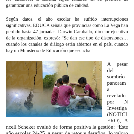
garantizar una educación pública de calidad.
Según datos, el año escolar ha sufrido interrupciones
significativas. EDUCA señala que provincias como La Vega han
perdido hasta 47 jornadas. Darwin Caraballo, director ejecutivo
de la organización, expresó:
“Se dan ese tipo de distorsiones…
cuando los canales de diálogo están abiertos en el país, cuando
hay un Ministerio de Educación que escucha”
.
A pesar
del
sombrío
panoram
a
revelado
por N
Investiga
(NOTICI
ERO),
A
ncell Scheker
evaluó de
forma positiva
la gestión: “Este
año escolar 24-25, a pesar de retos y desafíos, lo valoro