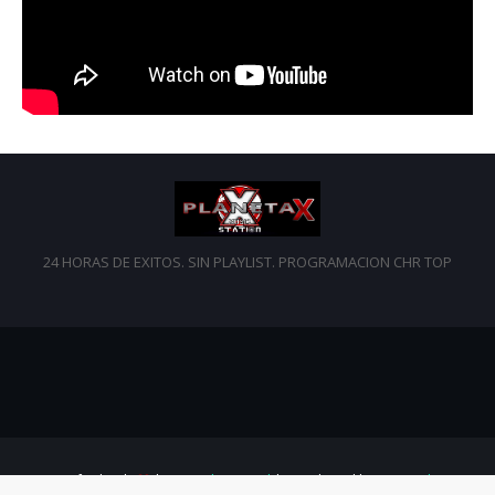
24 HORAS DE EXITOS. SIN PLAYLIST. PROGRAMACION CHR TOP
Crafted with
by
TemplatesYard
| Distributed by
Gooyaabi