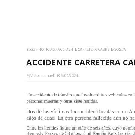
Inicio
NOTICIAS
ACCIDENTE CARRETERA CABRETE-SOSUA
ACCIDENTE CARRETERA CA
Victor manuel
6/04/2024
Un
accidente
de tránsito que involucró tres
vehículos
en 
personas muertas y otras siete heridas.
Dos de las
víctimas
fueron
identificadas
como And
años de edad. La otra persona fallecida aún no ha 
Entre los
heridos
figura un
niño
de seis años, cuyo nombr
Kennedy Parker, de 58 años; Emil Ramón Katz García, d