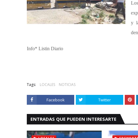
Los
exp
y l
den
Info* Listin Diario
Tags:
LOCALES
NOTICIAS
Facebook
Twitter
ENTRADAS QUE PUEDEN INTERESARTE