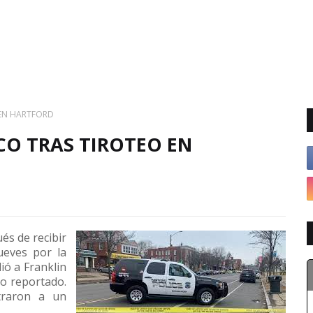
 EN HARTFORD
CO TRAS TIROTEO EN
és de recibir
ueves por la
dió a Franklin
eo reportado.
traron a un