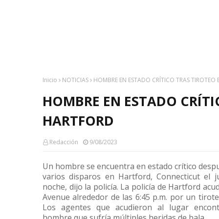
Inicio
NOTICIAS
HOMBRE EN ESTADO CRÍTICO TRAS TIROTEO
HOMBRE EN ESTADO CRÍTI
HARTFORD
Redacción
9/08/2023
Un hombre se encuentra en estado crítico despu
varios disparos en Hartford, Connecticut el j
noche, dijo la policía. La policía de Hartford acu
Avenue alrededor de las 6:45 p.m. por un tirot
Los agentes que acudieron al lugar encon
hombre que sufría múltiples heridas de bala.