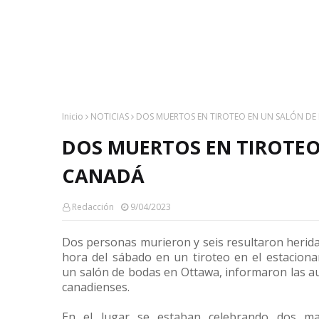
Inicio
NOTICIAS
DOS MUERTOS EN TIROTEO EN UN SALÓN DE
DOS MUERTOS EN TIROTEO
CANADÁ
Redacción
9/04/2023
Dos personas murieron y seis resultaron herida
hora del sábado en un tiroteo en el estacion
un salón de bodas en Ottawa, informaron las a
canadienses.
En el lugar se estaban celebrando dos ma