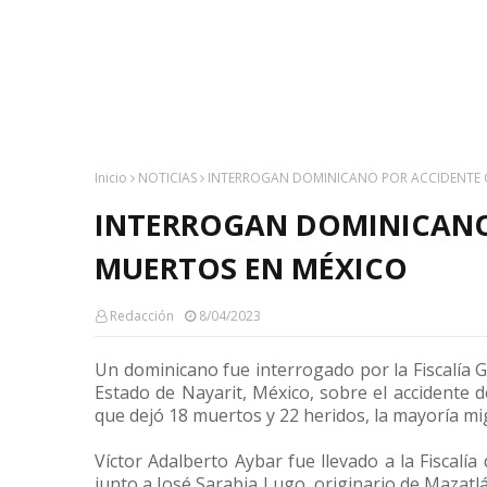
Inicio
NOTICIAS
INTERROGAN DOMINICANO POR ACCIDENTE Q
INTERROGAN DOMINICANO 
MUERTOS EN MÉXICO
Redacción
8/04/2023
Un dominicano fue interrogado por la Fiscalía G
Estado de Nayarit, México, sobre el accidente 
que dejó 18 muertos y 22 heridos, la mayoría mi
Víctor Adalberto Aybar fue llevado a la Fiscalía
junto a José Sarabia Lugo, originario de Mazatlá