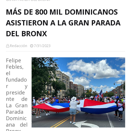
MÁS DE 800 MIL DOMINICANOS
ASISTIERON A LA GRAN PARADA
DEL BRONX
Redacción
7/31/2023
Felipe
Febles,
el
fundado
r y
preside
nte de
La Gran
Parada
Dominic
ana del