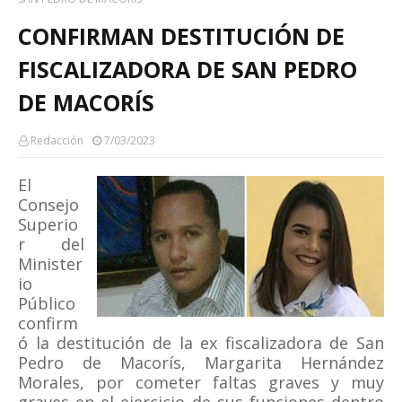
CONFIRMAN DESTITUCIÓN DE
FISCALIZADORA DE SAN PEDRO
DE MACORÍS
Redacción
7/03/2023
El
Consejo
Superio
r del
Minister
io
Público
confirm
ó la destitución de la ex fiscalizadora de San
Pedro de Macorís, Margarita Hernández
Morales, por cometer faltas graves y muy