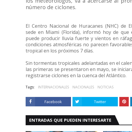
los meteorólogos, va a acercarse al pr
número de ciclones.
El Centro Nacional de Huracanes (NHC) de EE
sede en Miami (Florida), informó hoy de que 
puede producir lluvia fuerte y vientos en ráfa
condiciones atmosféricas no parecen favorable
tropical en los próximos 7 días.
Sin tormentas tropicales adelantadas en el cale
las primeras se presentaron en mayo, se iniciar
registrarse ciclones en la cuenca del Atlántico.
Tags:
INTERNACIONALES
NACIONALES
NOTICIAS
Facebook
Twitter
ENTRADAS QUE PUEDEN INTERESARTE