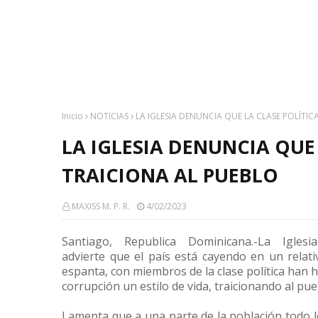
Inicio
NOTICIAS
LA IGLESIA DENUNCIA QUE LA CLASE POLÍTIC
LA IGLESIA DENUNCIA QUE
TRAICIONA AL PUEBLO
MAXISS M. P. R.
4/02/2023
Santiago, Republica Dominicana.-La Iglesia
advierte que el país está cayendo en un relat
espanta, con miembros de la clase política han h
corrupción un estilo de vida, traicionando al pue
Lamenta que a una parte de la población todo le