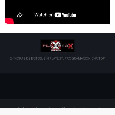
24 HORAS DE EXITOS. SIN PLAYLIST. PROGRAMACION CHR TOP
Crafted with
by
TemplatesYard
| Distributed by
Gooyaabi
Templates