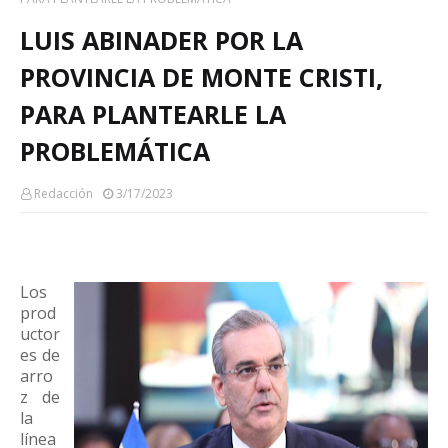
LUIS ABINADER POR LA
PROVINCIA DE MONTE CRISTI,
PARA PLANTEARLE LA
PROBLEMÁTICA
Redacción
3/17/2023
Los
prod
uctor
es de
arro
z de
la
línea