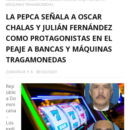
MÁQUINAS TRAGAMONEDAS
LA PEPCA SEÑALA A OSCAR
CHALAS Y JULIÁN FERNÁNDEZ
COMO PROTAGONISTAS EN EL
PEAJE A BANCAS Y MÁQUINAS
TRAGAMONEDAS
MAXISS M. P. R.
3/22/2023
Rep
úblic
a Do
mini
cana
.-
Los
exdi