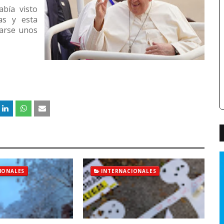
abía visto
ias y esta
izarse unos
IONALES
INTERNACIONALES