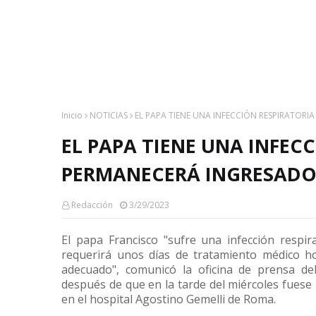
Inicio
NOTICIAS
EL PAPA TIENE UNA INFECCIÓN RESPIRATORI
EL PAPA TIENE UNA INFEC
PERMANECERÁ INGRESADO
Redacción
3/29/2023
El papa Francisco "sufre una infección respir
requerirá unos días de tratamiento médico ho
adecuado", comunicó la oficina de prensa de
después de que en la tarde del miércoles fuese
en el hospital Agostino Gemelli de Roma.