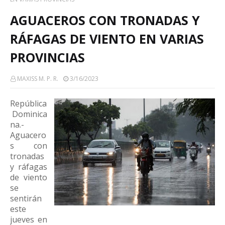
AGUACEROS CON TRONADAS Y
RÁFAGAS DE VIENTO EN VARIAS
PROVINCIAS
MAXISS M. P. R.
3/16/2023
República
Dominica
na.-
Aguacero
s con
tronadas
y ráfagas
de viento
se
sentirán
este
jueves en