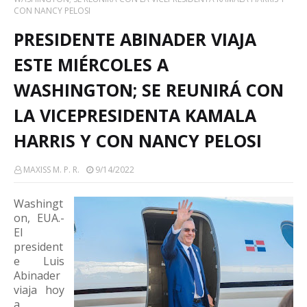
CON NANCY PELOSI
PRESIDENTE ABINADER VIAJA
ESTE MIÉRCOLES A
WASHINGTON; SE REUNIRÁ CON
LA VICEPRESIDENTA KAMALA
HARRIS Y CON NANCY PELOSI
MAXISS M. P. R.
9/14/2022
Washingt
on, EUA.-
El
president
e Luis
Abinader
viaja hoy
a