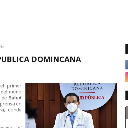
ANA
EPUBLICA DOMINCANA
el primer
a del mono
o de
Salud
 prensa en
ra
, donde
amente al