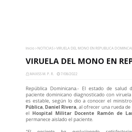
Inicio
NOTICIAS
VIRUELA DEL MONO EN REPUBLICA DOMINC
VIRUELA DEL MONO EN R
MAXISS M. P. R.
7/08/2022
República Dominicana.- El estado de salud d
paciente dominicano diagnosticado con viruel
es estable, según lo dio a conocer el ministr
Pública
,
Daniel Rivera
, al ofrecer una rueda de
el
Hospital Militar Docente Ramón de La
permanece aislado el paciente.
"El paciente ha evolucionado satisfactori